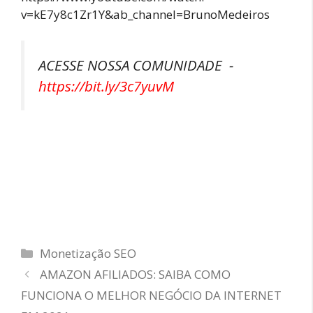
v=kE7y8c1Zr1Y&ab_channel=BrunoMedeiros
ACESSE NOSSA COMUNIDADE -
https://bit.ly/3c7yuvM
Categorias
Monetização SEO
AMAZON AFILIADOS: SAIBA COMO
FUNCIONA O MELHOR NEGÓCIO DA INTERNET