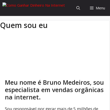
Pular
Menu
para
o
conteúdo
Quem sou eu
Meu nome é Bruno Medeiros, sou
especialista em vendas orgânicas
na internet.
Sou responsável por gerar mais de 5 milhões de